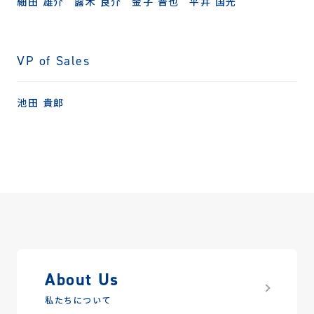
細田 雄介
露木 良介
金子 晋也
平井 国光
VP of Sales
池田 貴郎
About Us
私たちについて