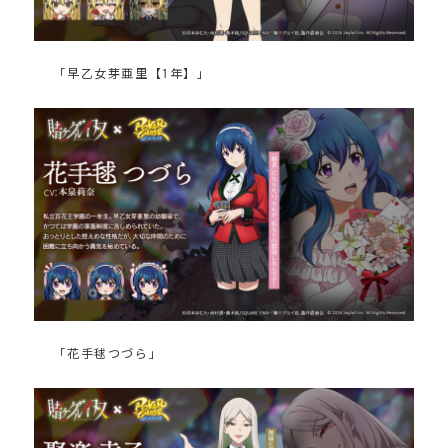
「早乙女芽亜里【1年】」
「花手毬つづら」