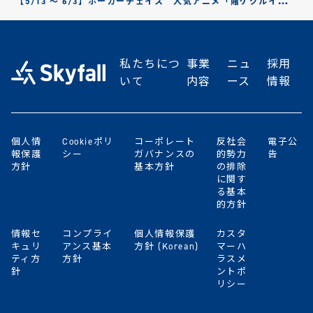
【5/13 〜 6/3】ポーカーチェイス 人気アニメ「賭ケグルイ双」
コラボイベント開催のお知らせ
私たちにつ
事業
ニュ
採用
いて
内容
ース
情報
個人情
Cookieポリ
コーポレート
反社会
電子公
報保護
シー
ガバナンスの
的勢力
告
方針
基本方針
の排除
に関す
る基本
的方針
情報セ
コンプライ
個人情報保護
カスタ
キュリ
アンス基本
方針 (Korean)
マーハ
ティ方
方針
ラスメ
針
ントポ
リシー