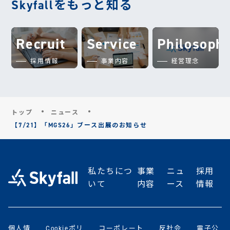
Skyfallをもっと知る
Recruit
Service
Philosoph
採用情報
事業内容
経営理念
トップ
ニュース
【7/21】「MGS26」ブース出展のお知らせ
私たちにつ
事業
ニュ
採用
いて
内容
ース
情報
個人情
Cookieポリ
コーポレート
反社会
電子公